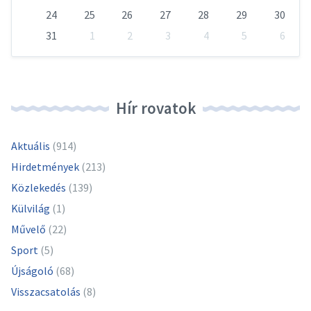
24
25
26
27
28
29
30
31
1
2
3
4
5
6
Vissza
a
naptári
napokhoz
Hír rovatok
Aktuális
(914)
Hirdetmények
(213)
Közlekedés
(139)
Külvilág
(1)
Művelő
(22)
Sport
(5)
Újságoló
(68)
Visszacsatolás
(8)