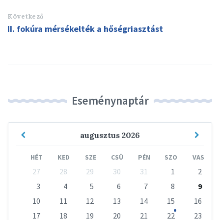
Következő
II. fokúra mérsékelték a hőségriasztást
Eseménynaptár
Previous
Next
augusztus
2026
Month
Mont
HÉT
KED
SZE
CSÜ
PÉN
SZO
VAS
Skip
27
28
29
30
31
1
2
calendar
days
3
4
5
6
7
8
9
10
11
12
13
14
15
16
17
18
19
20
21
22
23