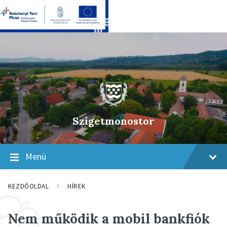
Skip
Skip
Skip
to
to
to
content
main
footer
navigation
Szigetmonostor
Menü
KEZDŐOLDAL
HÍREK
Nem működik a mobil bankfiók