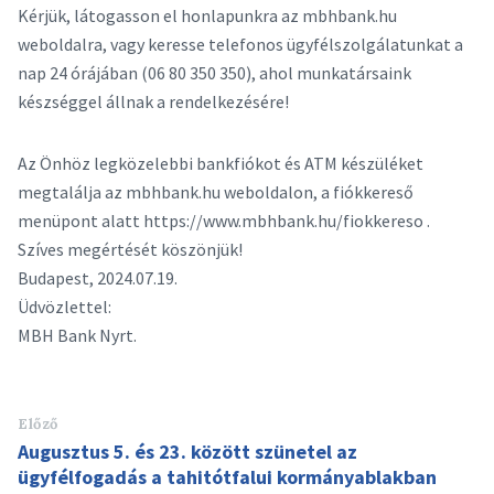
Kérjük, látogasson el honlapunkra az mbhbank.hu
weboldalra, vagy keresse telefonos ügyfélszolgálatunkat a
nap 24 órájában (06 80 350 350), ahol munkatársaink
készséggel állnak a rendelkezésére!
Az Önhöz legközelebbi bankfiókot és ATM készüléket
megtalálja az mbhbank.hu weboldalon, a fiókkereső
menüpont alatt https://www.mbhbank.hu/fiokkereso .
Szíves megértését köszönjük!
Budapest, 2024.07.19.
Üdvözlettel:
MBH Bank Nyrt.
Előző
Augusztus 5. és 23. között szünetel az
ügyfélfogadás a tahitótfalui kormányablakban