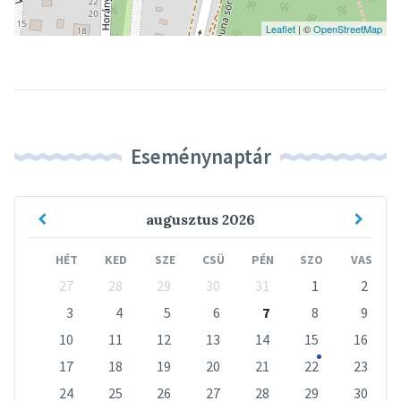
Leaflet
| ©
OpenStreetMap
Eseménynaptár
Previous
Next
augusztus
2026
Month
Mont
HÉT
KED
SZE
CSÜ
PÉN
SZO
VAS
Skip
27
28
29
30
31
1
2
calendar
days
3
4
5
6
7
8
9
10
11
12
13
14
15
16
17
18
19
20
21
22
23
24
25
26
27
28
29
30