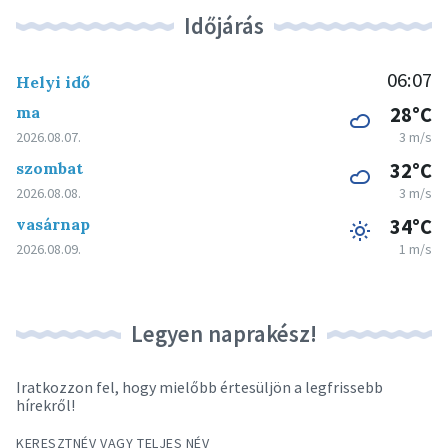
Időjárás
06:07
Helyi idő
ma
28°C
2026.08.07.
3 m/s
szombat
32°C
2026.08.08.
3 m/s
vasárnap
34°C
2026.08.09.
1 m/s
Legyen naprakész!
Iratkozzon fel, hogy mielőbb értesüljön a legfrissebb
hírekről!
KERESZTNÉV VAGY TELJES NÉV