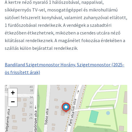
A kertre néző nyaraló 1 hálószobával, nappalival,
síkképernyős TV-vel, mosogatógéppel és mikrohullámú
sütővel felszerelt konyhával, valamint zuhanyzóval ellátott,
1 fürdőszobával rendelkezik. A vendégek a szabadtéri
étkezőben étkezhetnek, miközben a csendes utcára néző
kilátással rendelkeznek. A magánélet fokozása érdekében a
szállás külön bejárattal rendelkezik.
Bandiland Szigetmonostor Horány, Szigetmonostor (2025-
ös frissített árak)
+
−