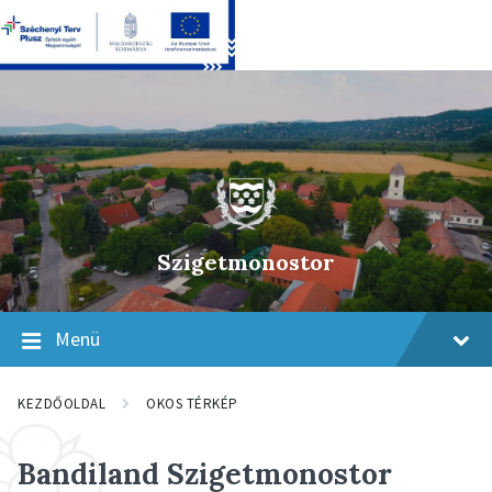
Skip
Skip
Skip
to
to
to
content
main
footer
navigation
Szigetmonostor
Menü
KEZDŐOLDAL
OKOS TÉRKÉP
Bandiland Szigetmonostor