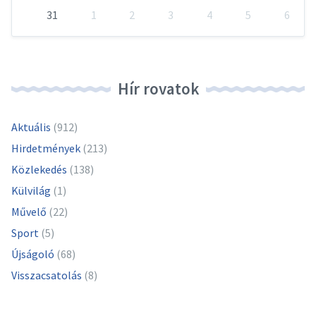
31
1
2
3
4
5
6
Vissza
a
naptári
napokhoz
Hír rovatok
Aktuális
(912)
Hirdetmények
(213)
Közlekedés
(138)
Külvilág
(1)
Művelő
(22)
Sport
(5)
Újságoló
(68)
Visszacsatolás
(8)