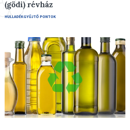
(gödi) révház
HULLADÉKGYŰJTŐ PONTOK