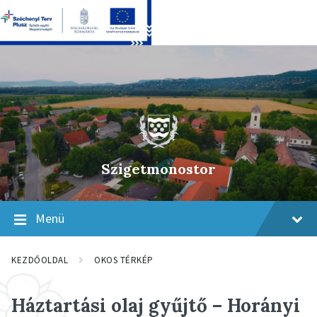
Skip
Skip
Skip
to
to
to
content
main
footer
navigation
Szigetmonostor
Menü
KEZDŐOLDAL
OKOS TÉRKÉP
Háztartási olaj gyűjtő – Horányi