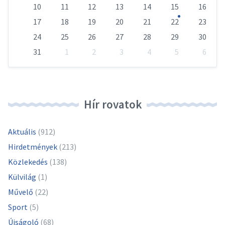
10
11
12
13
14
15
16
17
18
19
20
21
22
23
24
25
26
27
28
29
30
31
1
2
3
4
5
6
Vissza
a
naptári
napokhoz
Hír rovatok
Aktuális
(912)
Hirdetmények
(213)
Közlekedés
(138)
Külvilág
(1)
Művelő
(22)
Sport
(5)
Újságoló
(68)