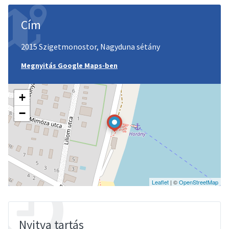
Cím
2015 Szigetmonostor, Nagyduna sétány
Megnyitás Google Maps-ben
+
−
Leaflet
| ©
OpenStreetMap
Nyitva tartás