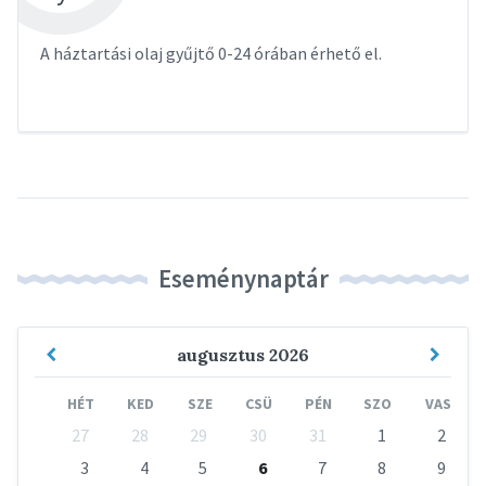
A háztartási olaj gyűjtő 0-24 órában érhető el.
Eseménynaptár
Previous
Next
augusztus
2026
Month
Mont
HÉT
KED
SZE
CSÜ
PÉN
SZO
VAS
Skip
27
28
29
30
31
1
2
calendar
days
3
4
5
6
7
8
9