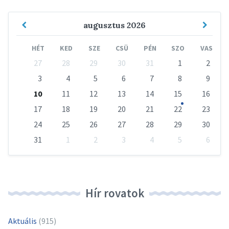
Previous
Next
augusztus
2026
Month
Mont
HÉT
KED
SZE
CSÜ
PÉN
SZO
VAS
Skip
27
28
29
30
31
1
2
calendar
days
3
4
5
6
7
8
9
10
11
12
13
14
15
16
17
18
19
20
21
22
23
24
25
26
27
28
29
30
31
1
2
3
4
5
6
Vissza
a
naptári
napokhoz
Hír rovatok
Aktuális
(915)