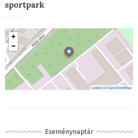
sportpark
+
−
Leaflet
| ©
OpenStreetMap
Eseménynaptár