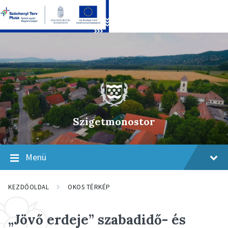
Skip
Skip
Skip
to
to
to
content
main
footer
navigation
Szigetmonostor
Menü
KEZDŐOLDAL
OKOS TÉRKÉP
„Jövő erdeje” szabadidő- és