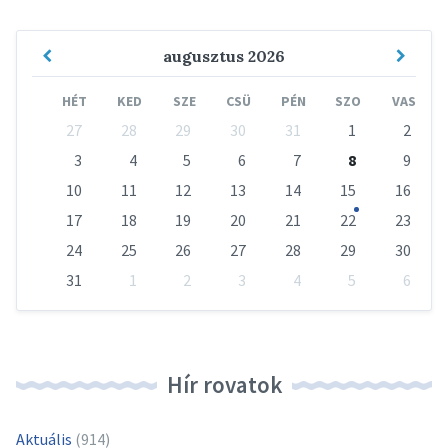
Previous
Next
augusztus
2026
Month
Mont
HÉT
KED
SZE
CSÜ
PÉN
SZO
VAS
Skip
27
28
29
30
31
1
2
calendar
days
3
4
5
6
7
8
9
10
11
12
13
14
15
16
17
18
19
20
21
22
23
24
25
26
27
28
29
30
31
1
2
3
4
5
6
Vissza
a
naptári
napokhoz
Hír rovatok
Aktuális
(914)