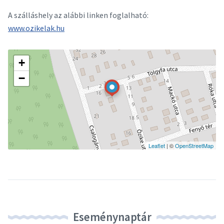
A szálláshely az alábbi linken foglalható:
www.ozikelak.hu
+
−
Leaflet
| ©
OpenStreetMap
Eseménynaptár