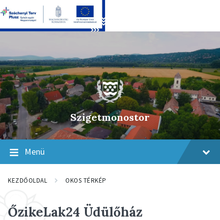
Skip
Skip
Skip
to
to
to
content
main
footer
navigation
Szigetmonostor
Menü
KEZDŐOLDAL
OKOS TÉRKÉP
ŐzikeLak24 Üdülőház