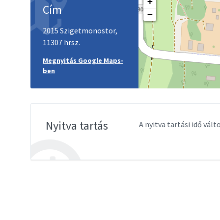
+
Cím
−
2015 Szigetmonostor,
11307 hrsz.
Megnyitás Google Maps-
ben
Nyitva tartás
A nyitva tartási idő vál