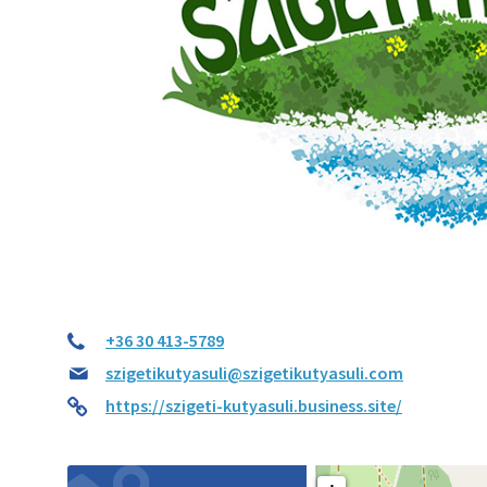
+36 30 413-5789
szigetikutyasuli@szigetikutyasuli.com
https://szigeti-kutyasuli.business.site/