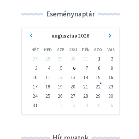
Eseménynaptár
agram
Previous
Next
augusztus
2026
Month
Month
HÉT
KED
SZE
CSÜ
PÉN
SZO
VAS
Skip
27
28
29
30
31
1
2
calendar
days
3
4
5
6
7
8
9
10
11
12
13
14
15
16
17
18
19
20
21
22
23
24
25
26
27
28
29
30
31
1
2
3
4
5
6
Vissza
a
naptári
napokhoz
Hír rovatok