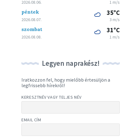
2026.08.06.
1 m/s
péntek
35°C
2026.08.07.
3 m/s
szombat
31°C
2026.08.08.
1 m/s
Legyen naprakész!
Iratkozzon fel, hogy mielőbb értesüljön a
legfrissebb hírekről!
KERESZTNÉV VAGY TELJES NÉV
EMAIL CÍM