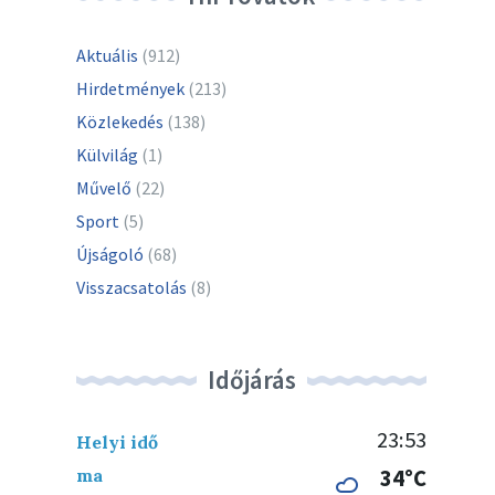
Aktuális
(912)
Hirdetmények
(213)
Közlekedés
(138)
Külvilág
(1)
Művelő
(22)
Sport
(5)
Újságoló
(68)
Visszacsatolás
(8)
Időjárás
23:53
Helyi idő
ma
34°C