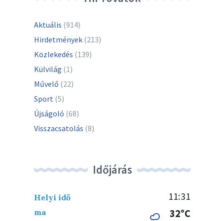
Aktuális
(914)
Hirdetmények
(213)
Közlekedés
(139)
Külvilág
(1)
Művelő
(22)
Sport
(5)
Újságoló
(68)
Visszacsatolás
(8)
Időjárás
11:31
Helyi idő
ma
32°C