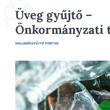
Üveg gyűjtő –
Önkormányzati t
HULLADÉKGYŰJTŐ PONTOK