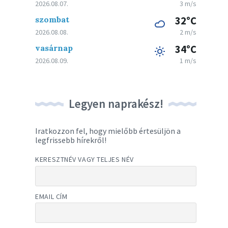
2026.08.07.
3 m/s
szombat
32°C
2026.08.08.
2 m/s
vasárnap
34°C
2026.08.09.
1 m/s
Legyen naprakész!
Iratkozzon fel, hogy mielőbb értesüljön a
legfrissebb hírekről!
KERESZTNÉV VAGY TELJES NÉV
EMAIL CÍM