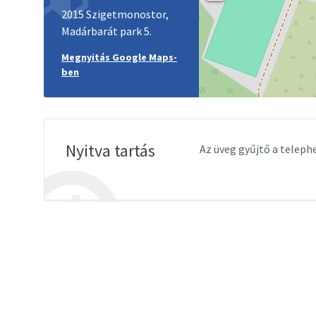
2015 Szigetmonostor,
Madárbarát park 5.
Megnyitás Google Maps-
ben
Nyitva tartás
Az üveg gyűjtő a telephe