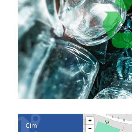
+
Cím
−