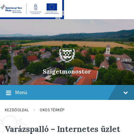
Skip
Skip
Skip
to
to
to
content
main
footer
navigation
Szigetmonostor
Menü
KEZDŐOLDAL
OKOS TÉRKÉP
Varázspalló – Internetes üzlet