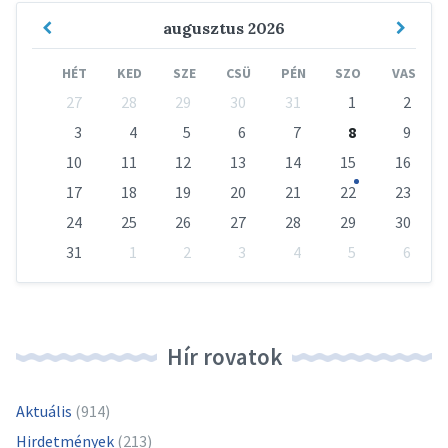
Previous
Next
augusztus
2026
Month
Mont
HÉT
KED
SZE
CSÜ
PÉN
SZO
VAS
Skip
27
28
29
30
31
1
2
calendar
days
3
4
5
6
7
8
9
10
11
12
13
14
15
16
17
18
19
20
21
22
23
24
25
26
27
28
29
30
31
1
2
3
4
5
6
Vissza
a
naptári
napokhoz
Hír rovatok
Aktuális
(914)
Hirdetmények
(213)