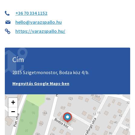
+36 70 334 1152
hello@varazspallo.hu
https://varazspallo.hu/
Cím
2015 Szigetmonostor, Bodza köz 4/b.
Megnyitás Google Maps-ben
+
−