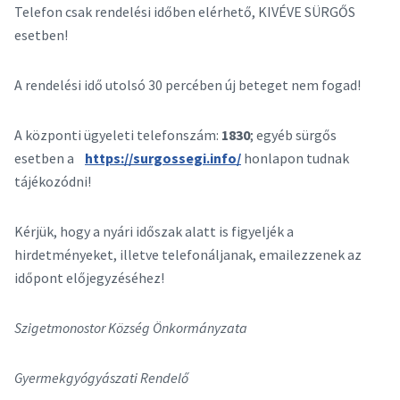
Telefon csak rendelési időben elérhető, KIVÉVE SÜRGŐS
esetben!
A rendelési idő utolsó 30 percében új beteget nem fogad!
A központi ügyeleti telefonszám:
1830
; egyéb sürgős
esetben a
https://surgossegi.info/
honlapon tudnak
tájékozódni!
Kérjük, hogy a nyári időszak alatt is figyeljék a
hirdetményeket, illetve telefonáljanak, emailezzenek az
időpont előjegyzéséhez!
Szigetmonostor Község Önkormányzata
Gyermekgyógyászati Rendelő