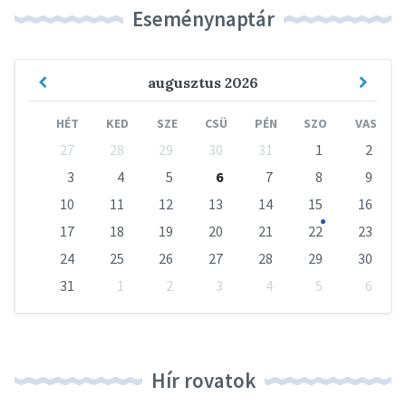
Eseménynaptár
Previous
Next
augusztus
2026
Month
Mont
HÉT
KED
SZE
CSÜ
PÉN
SZO
VAS
Skip
27
28
29
30
31
1
2
calendar
days
3
4
5
6
7
8
9
10
11
12
13
14
15
16
17
18
19
20
21
22
23
24
25
26
27
28
29
30
31
1
2
3
4
5
6
Vissza
a
naptári
napokhoz
Hír rovatok