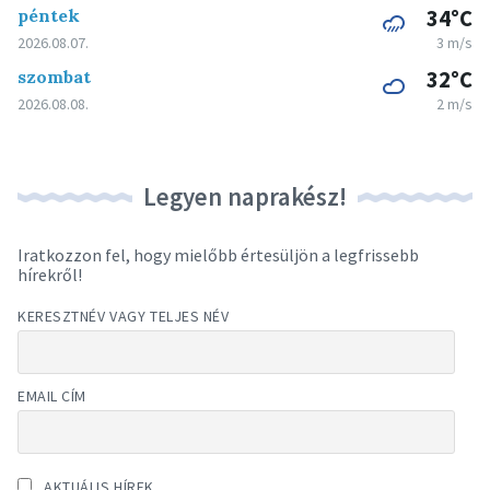
péntek
34°C
2026.08.07.
3 m/s
szombat
32°C
2026.08.08.
2 m/s
Legyen naprakész!
Iratkozzon fel, hogy mielőbb értesüljön a legfrissebb
hírekről!
KERESZTNÉV VAGY TELJES NÉV
EMAIL CÍM
AKTUÁLIS HÍREK