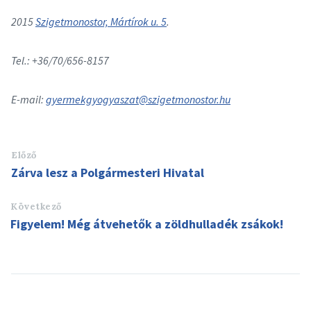
2015
Szigetmonostor, Mártírok u. 5
.
Tel.: +36/70/656-8157
E-mail:
gyermekgyogyaszat@szigetmonostor.hu
Előző
Zárva lesz a Polgármesteri Hivatal
Következő
Figyelem! Még átvehetők a zöldhulladék zsákok!