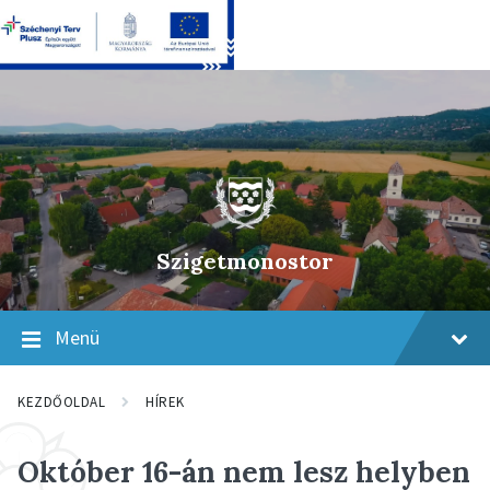
Skip
Skip
Skip
to
to
to
content
main
footer
navigation
Szigetmonostor
Menü
KEZDŐOLDAL
HÍREK
Október 16-án nem lesz helyben