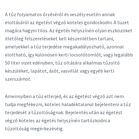
A tűz folyamatos őrzéséről és veszély esetén annak
eloltásáról az égetést végző köteles gondoskodni. A tüzet
magára hagyni tilos. Az égetés helyszínén olyan eszközöket
illetőleg felszereléseket kell készenlétben tartani,
amelyekkel a tűz terjedése megakadályozható, azonnal
eloltható, így különösen kerti locsolótömlőt, vagy legalább
50 liter vizet edényben, tűz oltására alkalmas tűzoltó
készüléket, lapátot, ásót, vasvillát vagy egyéb kerti
szerszámot.
Amennyiben a tűz elterjed, és az égetést végző azt nem
tudja megfékezni, köteles haladéktalanul bejelenteni a tűz
terjedését a tűzoltóságnak. Bejelentés után az égetést
végző köteles az égetés helyszínén tartózkodni a
tűzoltóság megérkezéséig.