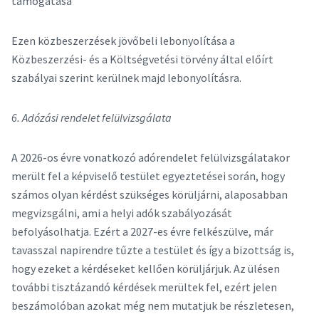
támogatása
Ezen közbeszerzések jövőbeli lebonyolítása a
Közbeszerzési- és a Költségvetési törvény által előírt
szabályai szerint kerülnek majd lebonyolításra.
6. Adózási rendelet felülvizsgálata
A 2026-os évre vonatkozó adórendelet felülvizsgálatakor
merült fel a képviselő testület egyeztetései során, hogy
számos olyan kérdést szükséges körüljárni, alaposabban
megvizsgálni, ami a helyi adók szabályozását
befolyásolhatja. Ezért a 2027-es évre felkészülve, már
tavasszal napirendre tűzte a testület és így a bizottság is,
hogy ezeket a kérdéseket kellően körüljárjuk. Az ülésen
további tisztázandó kérdések merültek fel, ezért jelen
beszámolóban azokat még nem mutatjuk be részletesen,