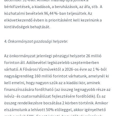
bérkifizetések, a kiadások, a beruházások, az áfa, stb. A
közhatalmi bevételek 96,44 %-ban teljesültek. Az
elkövetkezendő évben is prioritásként kell kezelnünk a
kintlévőségek behajtását.
4.
Önkormányzat gazdasági helyzete:
Az önkormányzat jelenlegi pénzügyi helyzete 26 millió
forinton áll. Adóbevétel legközelebb szeptemberben
várható. A Fővárosi Vízművektől a 2026-os évre az 1 %-ból
nagyságrendileg 160 millió forintot várhatunk, amelynél ki
kell emelni, hogy nagyon szűk az a kiadási kör, aminek
finanszírozására fordítható (az összeg legnagyobb része az
ivóvíz- és csatornahálózat fejlesztésére fordítódik). És az
összeg rendelkezésre bocsátása 2 körben történik. Amikor
elszámolunk a lehívott 50% előleggel, akkor igényelhető