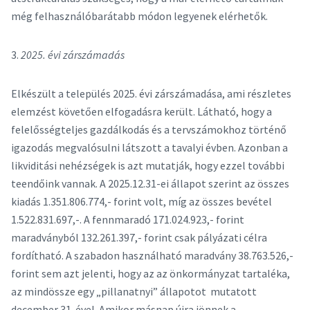
még felhasználóbarátabb módon legyenek elérhetők.
3.
2025. évi zárszámadás
Elkészült a település 2025. évi zárszámadása, ami részletes
elemzést követően elfogadásra került. Látható, hogy a
felelősségteljes gazdálkodás és a tervszámokhoz történő
igazodás megvalósulni látszott a tavalyi évben. Azonban a
likviditási nehézségek is azt mutatják, hogy ezzel további
teendőink vannak. A 2025.12.31-ei állapot szerint az összes
kiadás 1.351.806.774,- forint volt, míg az összes bevétel
1.522.831.697,-. A fennmaradó 171.024.923,- forint
maradványból 132.261.397,- forint csak pályázati célra
fordítható. A szabadon használható maradvány 38.763.526,-
forint sem azt jelenti, hogy az az önkormányzat tartaléka,
az mindössze egy „pillanatnyi” állapotot mutatott
december 31-ével. Amikor másnap újra jönnek a