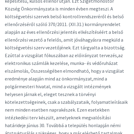
képesítésű, külsős ellenőr útján. Ezt Szigetmonostor
Község Önkormányzata is minden évben megteszi. A
költségvetési szervek belső kontrollrendszeréről és belső
ellenőrzéséről szóló 370/2011. (XII.31.) kormányrendelet
alapján az éves ellenőrzési jelentés elkészítéséért a belső
ellenőrzési vezető a felelős, amit jóváhagyásra megküld a
költségvetési szerv vezetőjének. Ezt tárgyalta a bizottság.
Ezúttal a vizsgálat fókuszában az előirányzat tervezés,az
elektronikus számlák kezelése, munka- és védőruházat
elszámolás, Összességében elmondható, hogy a vizsgálat
eredménye alapján mind az önkormányzat,mind a
polgármesteri hivatal, mind a vizsgált intézmények
helyesen járnak el, eleget tesznek a törvényi
kötelezettségeinek, csak a szabályzataik, folyamatleírásaik
nem minden esetben naprakészek. Ezen esetekben
intézkedési terv készült, amelyeknek megvalósítási
határideje június 30. Továbbá a település honlapján némi
átstrukturálás szükséges, hogy a már elérhető tartalmak