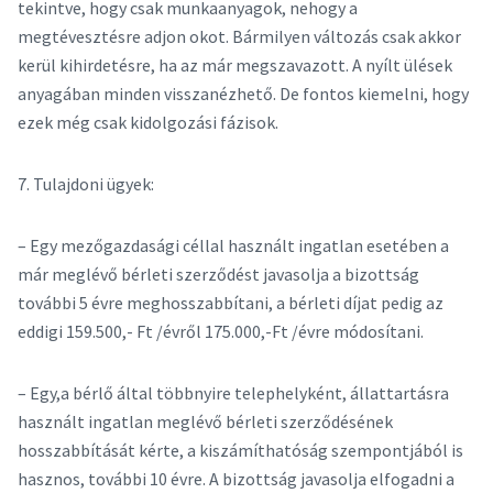
tekintve, hogy csak munkaanyagok, nehogy a
megtévesztésre adjon okot. Bármilyen változás csak akkor
kerül kihirdetésre, ha az már megszavazott. A nyílt ülések
anyagában minden visszanézhető. De fontos kiemelni, hogy
ezek még csak kidolgozási fázisok.
7. Tulajdoni ügyek:
– Egy mezőgazdasági céllal használt ingatlan esetében a
már meglévő bérleti szerződést javasolja a bizottság
további 5 évre meghosszabbítani, a bérleti díjat pedig az
eddigi 159.500,- Ft /évről 175.000,-Ft /évre módosítani.
– Egy,a bérlő által többnyire telephelyként, állattartásra
használt ingatlan meglévő bérleti szerződésének
hosszabbítását kérte, a kiszámíthatóság szempontjából is
hasznos, további 10 évre. A bizottság javasolja elfogadni a