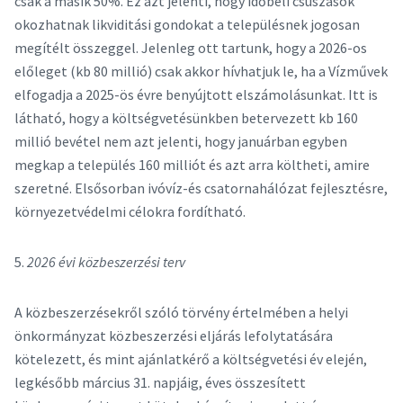
csak a másik 50%. Ez azt jelenti, hogy időbeli csúszások
okozhatnak likviditási gondokat a településnek jogosan
megítélt összeggel. Jelenleg ott tartunk, hogy a 2026-os
előleget (kb 80 millió) csak akkor hívhatjuk le, ha a Vízművek
elfogadja a 2025-ös évre benyújtott elszámolásunkat. Itt is
látható, hogy a költségvetésünkben betervezett kb 160
millió bevétel nem azt jelenti, hogy januárban egyben
megkap a település 160 milliót és azt arra költheti, amire
szeretné. Elsősorban ivóvíz-és csatornahálózat fejlesztésre,
környezetvédelmi célokra fordítható.
5.
2026 évi közbeszerzési terv
A közbeszerzésekről szóló törvény értelmében a helyi
önkormányzat közbeszerzési eljárás lefolytatására
kötelezett, és mint ajánlatkérő a költségvetési év elején,
legkésőbb március 31. napjáig, éves összesített