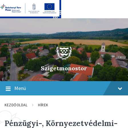
Skip
Skip
Skip
to
to
to
content
main
footer
navigation
Szigetmonostor
Menü
KEZDŐOLDAL
HÍREK
Pénzügyi-, Környezetvédelmi-