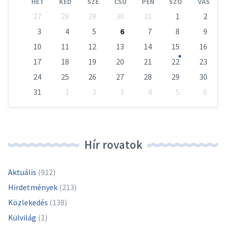
HÉT
KED
SZE
CSÜ
PÉN
SZO
VAS
Skip
27
28
29
30
31
1
2
calendar
days
3
4
5
6
7
8
9
10
11
12
13
14
15
16
17
18
19
20
21
22
23
24
25
26
27
28
29
30
31
1
2
3
4
5
6
Vissza
a
naptári
napokhoz
Hír rovatok
Aktuális
(912)
Hirdetmények
(213)
Közlekedés
(138)
Külvilág
(1)