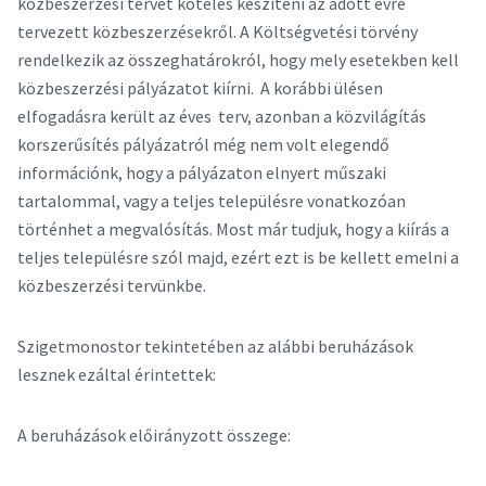
közbeszerzési tervet köteles készíteni az adott évre
tervezett közbeszerzésekről. A Költségvetési törvény
rendelkezik az összeghatárokról, hogy mely esetekben kell
közbeszerzési pályázatot kiírni. A korábbi ülésen
elfogadásra került az éves terv, azonban a közvilágítás
korszerűsítés pályázatról még nem volt elegendő
információnk, hogy a pályázaton elnyert műszaki
tartalommal, vagy a teljes településre vonatkozóan
történhet a megvalósítás. Most már tudjuk, hogy a kiírás a
teljes településre szól majd, ezért ezt is be kellett emelni a
közbeszerzési tervünkbe.
Szigetmonostor tekintetében az alábbi beruházások
lesznek ezáltal érintettek:
A beruházások előirányzott összege: