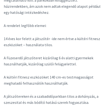
megtalálható volt a parkokban kifüggesztett
házirendekben, ám azok nem adtak elegendő alapot például
egy hatósági intézkedéshez.
A rendelet legfőbb elemei:
14 éves kor felett a játszótér -ide nem értve a kültéri fitnesz
eszközöket – használata tilos.
A Füzeserdő játszóteret kizárólag 6 év alatti gyermekek
használhatják, kizárólag szülői felügyelettel.
A kültéri fitnesz eszközöket 140 cm-es testmagasságot
meghaladó felhasználók használhatják.
A játszótereken és a szabadidőparkban tilos a dohányzás, a
szeszesital és más bódító hatású szerek fogyasztása.