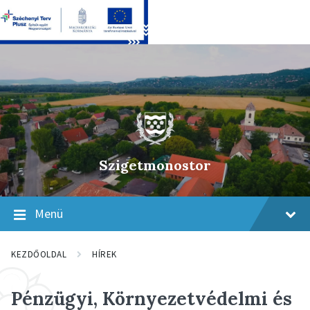
Skip
Skip
Skip
to
to
to
content
main
footer
navigation
Szigetmonostor
Menü
KEZDŐOLDAL
HÍREK
Pénzügyi, Környezetvédelmi és