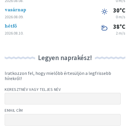
2026.08.08.
0 m/s
vasárnap
30°C
2026.08.09.
0 m/s
hétfő
38°C
2026.08.10.
2 m/s
Legyen naprakész!
Iratkozzon fel, hogy mielőbb értesüljön a legfrissebb
hírekről!
KERESZTNÉV VAGY TELJES NÉV
EMAIL CÍM