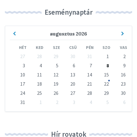
Eseménynaptár
Previous
Next
augusztus
2026
Month
Mont
HÉT
KED
SZE
CSÜ
PÉN
SZO
VAS
Skip
27
28
29
30
31
1
2
calendar
days
3
4
5
6
7
8
9
10
11
12
13
14
15
16
17
18
19
20
21
22
23
24
25
26
27
28
29
30
31
1
2
3
4
5
6
Vissza
a
naptári
napokhoz
Hír rovatok