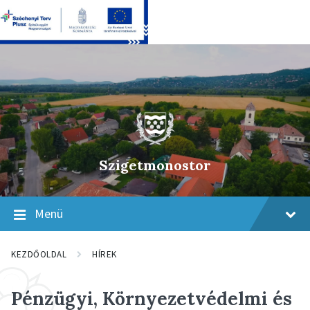
Skip
Skip
Skip
to
to
to
content
main
footer
navigation
Szigetmonostor
Menü
KEZDŐOLDAL
HÍREK
Pénzügyi, Környezetvédelmi és