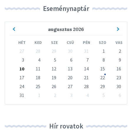
Eseménynaptár
Previous
Next
augusztus
2026
Month
Mont
HÉT
KED
SZE
CSÜ
PÉN
SZO
VAS
Skip
27
28
29
30
31
1
2
calendar
days
3
4
5
6
7
8
9
10
11
12
13
14
15
16
17
18
19
20
21
22
23
24
25
26
27
28
29
30
31
1
2
3
4
5
6
Vissza
a
naptári
napokhoz
Hír rovatok