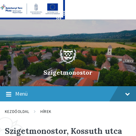
Skip
Skip
Skip
to
to
to
content
main
footer
navigation
Szigetmonostor
Menü
KEZDŐOLDAL
HÍREK
Szigetmonostor, Kossuth utca