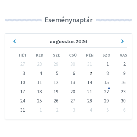
Eseménynaptár
Previous
Next
augusztus
2026
Month
Mont
HÉT
KED
SZE
CSÜ
PÉN
SZO
VAS
Skip
27
28
29
30
31
1
2
calendar
days
3
4
5
6
7
8
9
10
11
12
13
14
15
16
17
18
19
20
21
22
23
24
25
26
27
28
29
30
31
1
2
3
4
5
6
Vissza
a
naptári
napokhoz