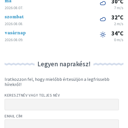
ma
30°C
2026.08.07.
7 m/s
szombat
32°C
2026.08.08.
2 m/s
vasárnap
34°C
2026.08.09.
0 m/s
Legyen naprakész!
Iratkozzon fel, hogy mielőbb értesüljön a legfrissebb
hírekről!
KERESZTNÉV VAGY TELJES NÉV
EMAIL CÍM