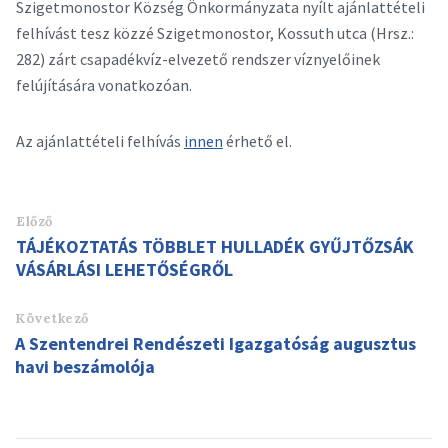
Szigetmonostor Község Önkormányzata nyílt ajánlattételi
felhívást tesz közzé Szigetmonostor, Kossuth utca (Hrsz.:
282) zárt csapadékvíz-elvezető rendszer víznyelőinek
felújítására vonatkozóan.
Az ajánlattételi felhívás
innen
érhető el.
Előző
TÁJÉKOZTATÁS TÖBBLET HULLADÉK GYŰJTŐZSÁK
VÁSÁRLÁSI LEHETŐSÉGRŐL
Következő
A Szentendrei Rendészeti Igazgatóság augusztus
havi beszámolója