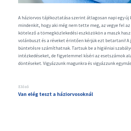
A háziorvos tájékoztatása szerint átlagosan napi egy új
mindenkit, hogy aki még nem tette meg, az vegye fel az o
kötelező a tömegközlekedési eszközökön a maszk haszn
volánbuszt és a réveket érintően kérjük ezt betartani! A
büntetésre számíthatnak. Tartsuk be a higiéniai szabá
intézkedéseket, de figyelemmel kíséri az esetszámok a
döntéseket. Vigyázzunk magunkra és vigyázzunk egymás
Előző
Van elég teszt a háziorvosoknál