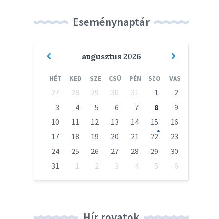
Eseménynaptár
Previous
Next
augusztus
2026
Month
Month
HÉT
KED
SZE
CSÜ
PÉN
SZO
VAS
Skip
27
28
29
30
31
1
2
calendar
days
3
4
5
6
7
8
9
10
11
12
13
14
15
16
17
18
19
20
21
22
23
24
25
26
27
28
29
30
31
1
2
3
4
5
6
Vissza
a
naptári
napokhoz
Hír rovatok