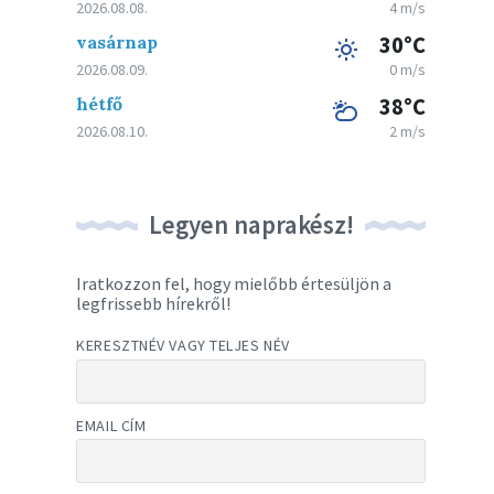
2026.08.08.
4 m/s
vasárnap
30°C
2026.08.09.
0 m/s
hétfő
38°C
2026.08.10.
2 m/s
Legyen naprakész!
Iratkozzon fel, hogy mielőbb értesüljön a
legfrissebb hírekről!
KERESZTNÉV VAGY TELJES NÉV
EMAIL CÍM