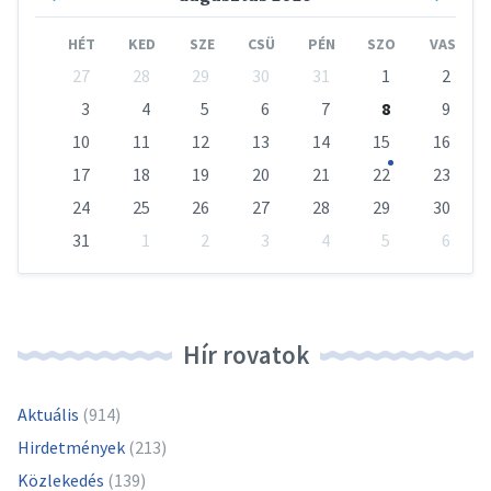
Month
Mont
HÉT
KED
SZE
CSÜ
PÉN
SZO
VAS
Skip
27
28
29
30
31
1
2
calendar
days
3
4
5
6
7
8
9
10
11
12
13
14
15
16
17
18
19
20
21
22
23
24
25
26
27
28
29
30
31
1
2
3
4
5
6
Vissza
a
naptári
napokhoz
Hír rovatok
Aktuális
(914)
Hirdetmények
(213)
Közlekedés
(139)