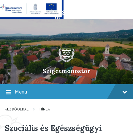
Skip
Skip
Skip
to
to
to
content
main
footer
navigation
Szigetmonostor
Menü
KEZDŐOLDAL
HÍREK
Szociális és Egészségügyi