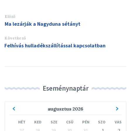
Előző
Ma lezárják a Nagyduna sétányt
Következő
Felhívás hulladékszállítással kapcsolatban
Eseménynaptár
Previous
Next
augusztus
2026
Month
Mont
HÉT
KED
SZE
CSÜ
PÉN
SZO
VAS
Skip
27
28
29
30
31
1
2