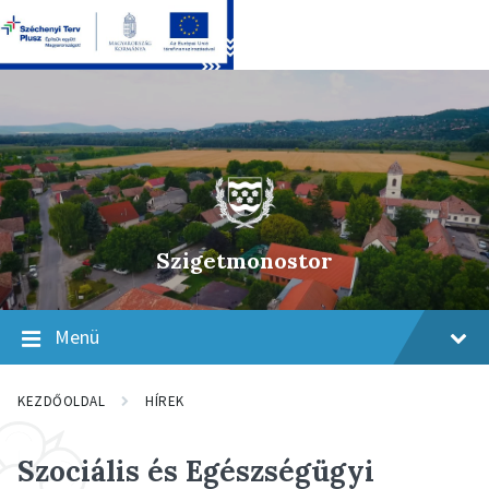
Skip
Skip
Skip
to
to
to
content
main
footer
navigation
Szigetmonostor
Menü
KEZDŐOLDAL
HÍREK
Szociális és Egészségügyi