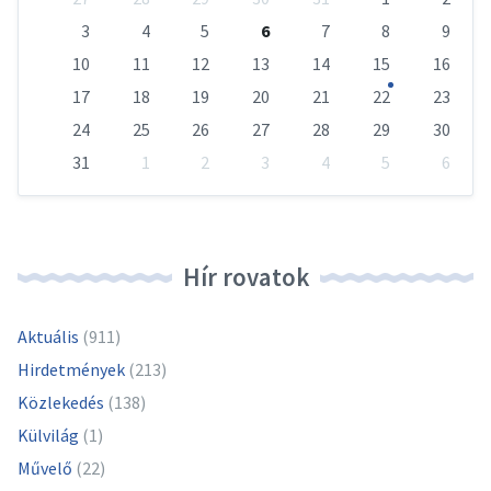
calendar
days
3
4
5
6
7
8
9
10
11
12
13
14
15
16
17
18
19
20
21
22
23
24
25
26
27
28
29
30
31
1
2
3
4
5
6
Vissza
a
naptári
napokhoz
Hír rovatok
Aktuális
(911)
Hirdetmények
(213)
Közlekedés
(138)
Külvilág
(1)
Művelő
(22)