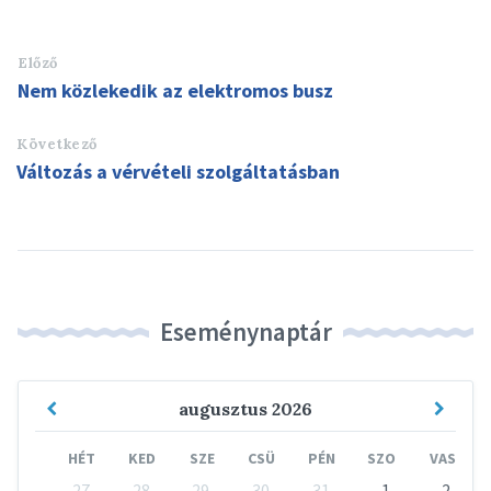
Előző
Nem közlekedik az elektromos busz
Következő
Változás a vérvételi szolgáltatásban
Eseménynaptár
Previous
Next
augusztus
2026
Month
Mont
HÉT
KED
SZE
CSÜ
PÉN
SZO
VAS
Skip
27
28
29
30
31
1
2