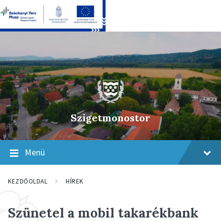
Skip
Skip
Skip
to
to
to
content
main
footer
navigation
Szigetmonostor
Menü
KEZDŐOLDAL
HÍREK
Szünetel a mobil takarékbank