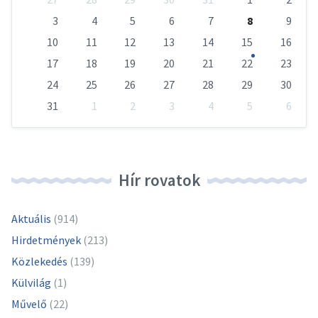
calendar
days
3
4
5
6
7
8
9
10
11
12
13
14
15
16
17
18
19
20
21
22
23
24
25
26
27
28
29
30
31
1
2
3
4
5
6
Vissza
a
naptári
napokhoz
Hír rovatok
Aktuális
(914)
Hirdetmények
(213)
Közlekedés
(139)
Külvilág
(1)
Művelő
(22)