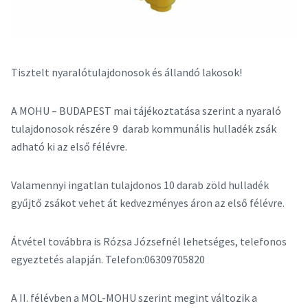
Tisztelt nyaralótulajdonosok és állandó lakosok!
A MOHU – BUDAPEST mai tájékoztatása szerint a nyaraló
tulajdonosok részére 9 darab kommunális hulladék zsák
adható ki az első félévre.
Valamennyi ingatlan tulajdonos 10 darab zöld hulladék
gyűjtő zsákot vehet át kedvezményes áron az első félévre.
Átvétel továbbra is Rózsa Józsefnél lehetséges, telefonos
egyeztetés alapján. Telefon:06309705820
A II. félévben a MOL-MOHU szerint megint változik a