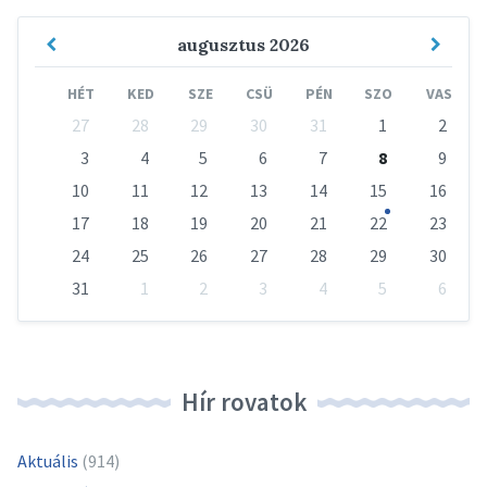
Previous
Next
augusztus
2026
Month
Mont
HÉT
KED
SZE
CSÜ
PÉN
SZO
VAS
Skip
27
28
29
30
31
1
2
calendar
days
3
4
5
6
7
8
9
10
11
12
13
14
15
16
17
18
19
20
21
22
23
24
25
26
27
28
29
30
31
1
2
3
4
5
6
Vissza
a
naptári
napokhoz
Hír rovatok
Aktuális
(914)