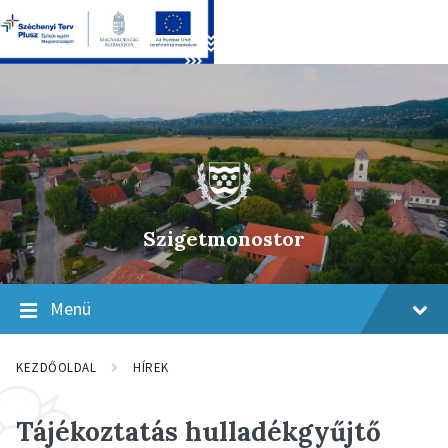
Skip
Skip
Skip
to
to
to
content
main
footer
navigation
Szigetmonostor
Menü
KEZDŐOLDAL
HÍREK
Tájékoztatás hulladékgyűjtő