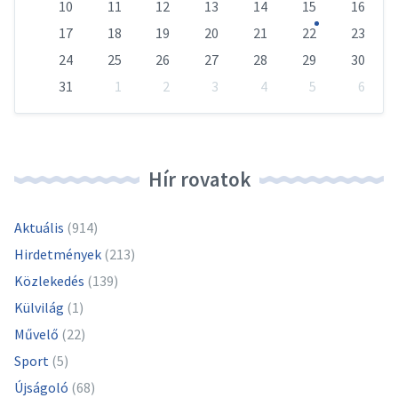
10
11
12
13
14
15
16
17
18
19
20
21
22
23
24
25
26
27
28
29
30
31
1
2
3
4
5
6
Vissza
a
naptári
napokhoz
Hír rovatok
Aktuális
(914)
Hirdetmények
(213)
Közlekedés
(139)
Külvilág
(1)
Művelő
(22)
Sport
(5)
Újságoló
(68)