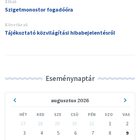
Előző
Szigetmonostor fogadóóra
Következő
Tájékoztató közvilágítási hibabejelentésről
Eseménynaptár
Previous
Next
augusztus
2026
Month
Mont
HÉT
KED
SZE
CSÜ
PÉN
SZO
VAS
Skip
27
28
29
30
31
1
2
calendar
days
3
4
5
6
7
8
9