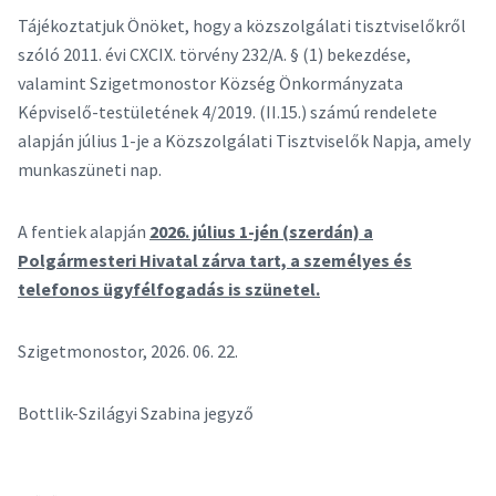
Tájékoztatjuk Önöket, hogy a közszolgálati tisztviselőkről
szóló 2011. évi CXCIX. törvény 232/A. § (1) bekezdése,
valamint Szigetmonostor Község Önkormányzata
Képviselő-testületének 4/2019. (II.15.) számú rendelete
alapján július 1-je a Közszolgálati Tisztviselők Napja, amely
munkaszüneti nap.
A fentiek alapján
2026. július 1-jén (szerdán) a
Polgármesteri Hivatal zárva tart, a személyes és
telefonos ügyfélfogadás is szünetel.
Szigetmonostor, 2026. 06. 22.
Bottlik-Szilágyi Szabina jegyző