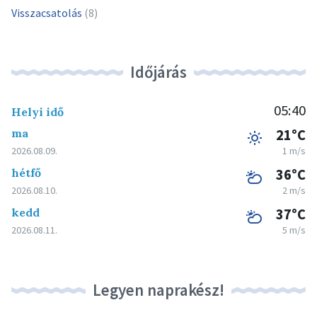
Visszacsatolás
(8)
Időjárás
05:40
Helyi idő
ma
21°C
2026.08.09.
1 m/s
hétfő
36°C
2026.08.10.
2 m/s
kedd
37°C
2026.08.11.
5 m/s
Legyen naprakész!