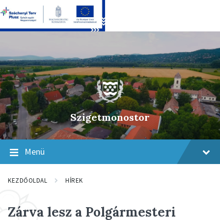
Skip
Skip
Skip
to
to
to
content
main
footer
navigation
Szigetmonostor
Menü
KEZDŐOLDAL
HÍREK
Zárva lesz a Polgármesteri