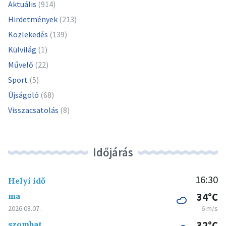
Aktuális
(914)
Hirdetmények
(213)
Közlekedés
(139)
Külvilág
(1)
Művelő
(22)
Sport
(5)
Újságoló
(68)
Visszacsatolás
(8)
Időjárás
16:30
Helyi idő
ma
34°C
2026.08.07.
6 m/s
szombat
32°C