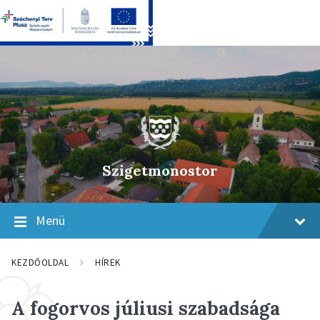
Skip
Skip
Skip
to
to
to
content
main
footer
navigation
Szigetmonostor
Menü
KEZDŐOLDAL
HÍREK
A fogorvos júliusi szabadsága