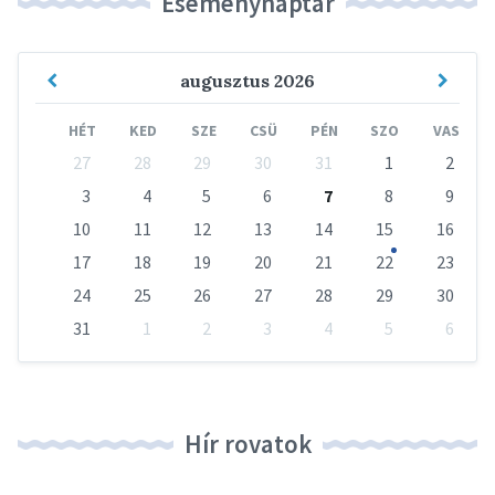
Eseménynaptár
Previous
Next
augusztus
2026
Month
Mont
HÉT
KED
SZE
CSÜ
PÉN
SZO
VAS
Skip
27
28
29
30
31
1
2
calendar
days
3
4
5
6
7
8
9
10
11
12
13
14
15
16
17
18
19
20
21
22
23
24
25
26
27
28
29
30
31
1
2
3
4
5
6
Vissza
a
naptári
napokhoz
Hír rovatok