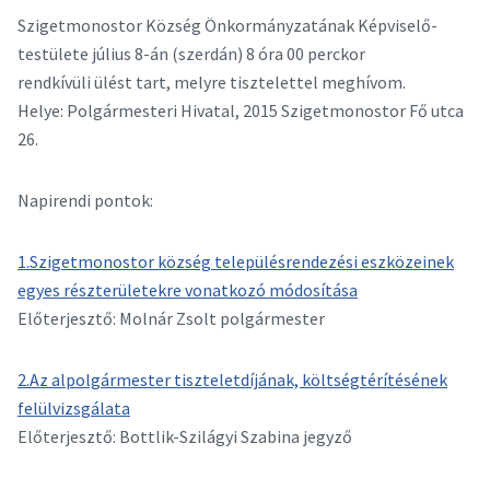
Szigetmonostor Község Önkormányzatának Képviselő-
testülete július 8-án (szerdán) 8 óra 00 perckor
rendkívüli ülést tart, melyre tisztelettel meghívom.
Helye: Polgármesteri Hivatal, 2015 Szigetmonostor Fő utca
26.
Napirendi pontok:
1.Szigetmonostor község településrendezési eszközeinek
egyes részterületekre vonatkozó módosítása
Előterjesztő: Molnár Zsolt polgármester
2.Az alpolgármester tiszteletdíjának, költségtérítésének
felülvizsgálata
Előterjesztő: Bottlik-Szilágyi Szabina jegyző