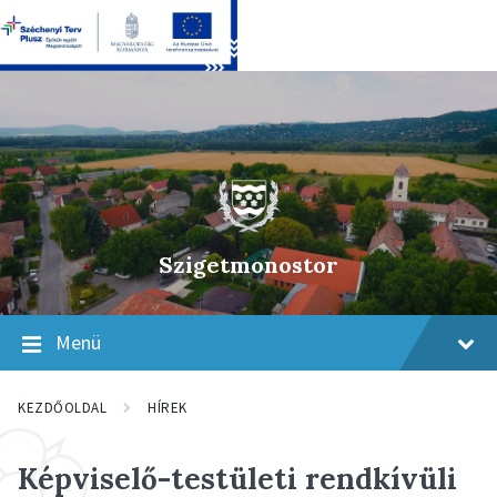
Skip
Skip
Skip
to
to
to
content
main
footer
navigation
Szigetmonostor
Menü
KEZDŐOLDAL
HÍREK
Képviselő-testületi rendkívüli