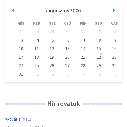
Previous
Next
augusztus
2026
Month
Mont
HÉT
KED
SZE
CSÜ
PÉN
SZO
VAS
Skip
27
28
29
30
31
1
2
calendar
days
3
4
5
6
7
8
9
10
11
12
13
14
15
16
17
18
19
20
21
22
23
24
25
26
27
28
29
30
31
1
2
3
4
5
6
Vissza
a
naptári
napokhoz
Hír rovatok
Aktuális
(912)