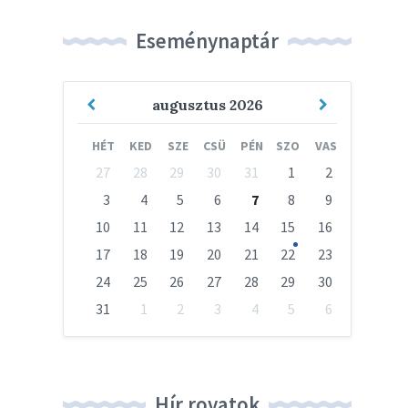
Eseménynaptár
Previous
Next
augusztus
2026
Month
Month
HÉT
KED
SZE
CSÜ
PÉN
SZO
VAS
Skip
27
28
29
30
31
1
2
calendar
days
3
4
5
6
7
8
9
10
11
12
13
14
15
16
17
18
19
20
21
22
23
24
25
26
27
28
29
30
31
1
2
3
4
5
6
Vissza
a
naptári
napokhoz
Hír rovatok