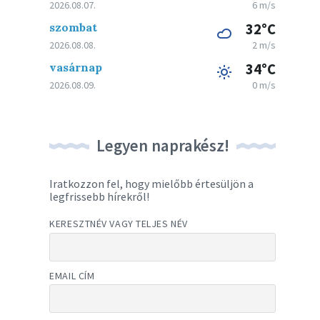
2026.08.07.
6 m/s
szombat
32°C
2026.08.08.
2 m/s
vasárnap
34°C
2026.08.09.
0 m/s
Legyen naprakész!
Iratkozzon fel, hogy mielőbb értesüljön a
legfrissebb hírekről!
KERESZTNÉV VAGY TELJES NÉV
EMAIL CÍM