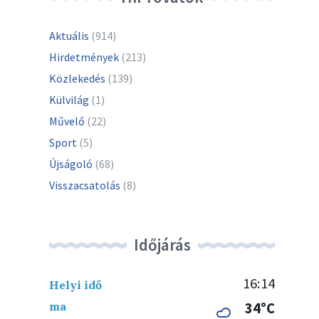
Aktuális
(914)
Hirdetmények
(213)
Közlekedés
(139)
Külvilág
(1)
Művelő
(22)
Sport
(5)
Újságoló
(68)
Visszacsatolás
(8)
Időjárás
16:14
Helyi idő
ma
34°C