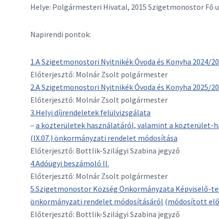
Helye: Polgármesteri Hivatal, 2015 Szigetmonostor Fő u
Napirendi pontok:
1.A Szigetmonostori Nyitnikék Óvoda és Konyha 2024/20
Előterjesztő: Molnár Zsolt polgármester
2.A Szigetmonostori Nyitnikék Óvoda és Konyha 2025/20
Előterjesztő: Molnár Zsolt polgármester
3.Helyi díjrendeletek felülvizsgálata
–
a közterületek használatáról, valamint a közterület-ha
(IX.07.) önkormányzati rendelet módosítása
Előterjesztő: Bottlik-Szilágyi Szabina jegyző
4.Adóügyi beszámoló II.
Előterjesztő: Molnár Zsolt polgármester
5.Szigetmonostor Község Önkormányzata Képviselő-testül
önkormányzati rendelet módosításáról
(módosított előt
Előterjesztő: Bottlik-Szilágyi Szabina jegyző