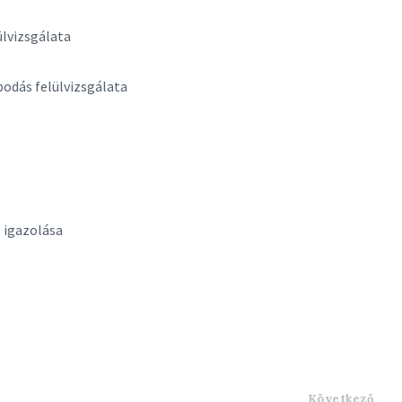
ülvizsgálata
odás felülvizsgálata
s igazolása
Következő