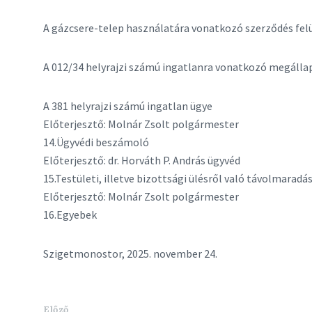
A gázcsere-telep használatára vonatkozó szerződés fel
A 012/34 helyrajzi számú ingatlanra vonatkozó megállap
A 381 helyrajzi számú ingatlan ügye
Előterjesztő: Molnár Zsolt polgármester
14.Ügyvédi beszámoló
Előterjesztő: dr. Horváth P. András ügyvéd
15.Testületi, illetve bizottsági ülésről való távolmaradá
Előterjesztő: Molnár Zsolt polgármester
16.Egyebek
Szigetmonostor, 2025. november 24.
Előző