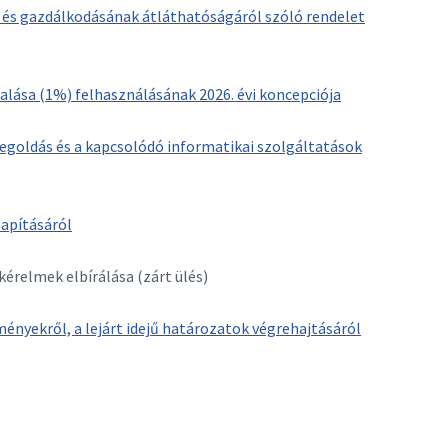
s gazdálkodásának átláthatóságáról szóló rendelet
alása (1%) felhasználásának 2026. évi koncepciója
goldás és a kapcsolódó informatikai szolgáltatások
apításáról
relmek elbírálása (zárt ülés)
ényekről, a lejárt idejű határozatok végrehajtásáról