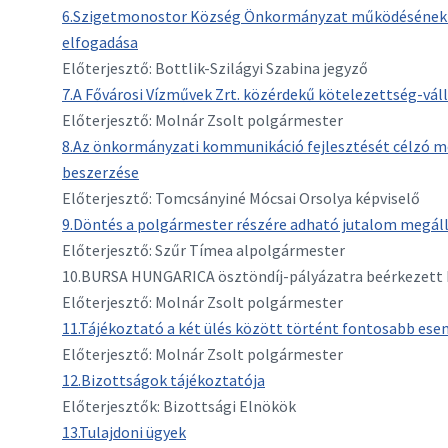
6.Szigetmonostor Község Önkormányzat működésének é
elfogadása
Előterjesztő: Bottlik-Szilágyi Szabina jegyző
7.A Fővárosi Vízművek Zrt. közérdekű kötelezettség-váll
Előterjesztő: Molnár Zsolt polgármester
8.Az önkormányzati kommunikáció fejlesztését célzó me
beszerzése
Előterjesztő: Tomcsányiné Mócsai Orsolya képviselő
9.Döntés a polgármester részére adható jutalom megáll
Előterjesztő: Szűr Tímea alpolgármester
10.BURSA HUNGARICA ösztöndíj-pályázatra beérkezett ké
Előterjesztő: Molnár Zsolt polgármester
11.Tájékoztató a két ülés között történt fontosabb esem
Előterjesztő: Molnár Zsolt polgármester
12.Bizottságok tájékoztatója
Előterjesztők: Bizottsági Elnökök
13.Tulajdoni ügyek