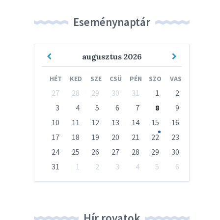
Eseménynaptár
Previous
Next
augusztus
2026
Month
Month
HÉT
KED
SZE
CSÜ
PÉN
SZO
VAS
Skip
27
28
29
30
31
1
2
calendar
days
3
4
5
6
7
8
9
10
11
12
13
14
15
16
17
18
19
20
21
22
23
24
25
26
27
28
29
30
31
1
2
3
4
5
6
Vissza
a
naptári
napokhoz
Hír rovatok