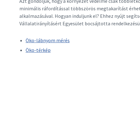
Azt gondoljuk, hogy a környezet védelme csak többletkö
minimális ráfordítással többszörös megtakarítást érhet
alkalmazásával. Hogyan induljunk el? Ehhez nyújt segít
Vállalatirányításért Egyesület bocsájtotta rendelkezésü
Öko-lábnyom mérés
Öko-térkép