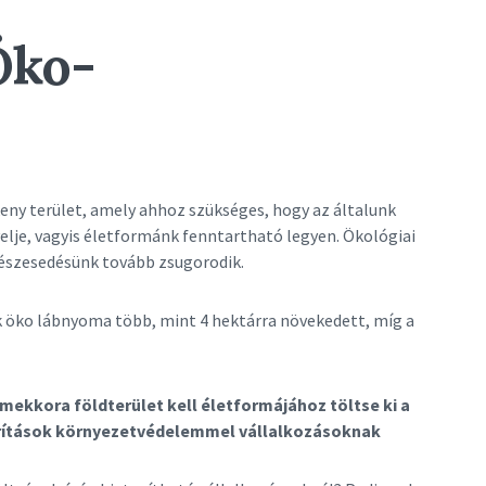
Öko-
eny terület, amely ahhoz szükséges, hogy az általunk
yelje, vagyis életformánk fenntartható legyen. Ökológiai
észesedésünk tovább zsugorodik.
k öko lábnyoma több, mint 4 hektárra növekedett, míg a
ekkora földterület kell életformájához töltse ki a
arítások környezetvédelemmel vállalkozásoknak