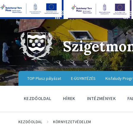
Szigetmo
TOP Plusz pályázat
E-ÜGYINTÉZÉS
Kisfaludy Prog
KEZDŐOLDAL
HÍREK
INTÉZMÉNYEK
FA
KEZDŐOLDAL
KÖRNYEZETVÉDELEM