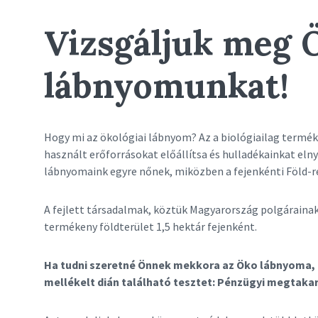
Vizsgáljuk meg 
lábnyomunkat!
Hogy mi az ökológiai lábnyom? Az a biológiailag termék
használt erőforrásokat előállítsa és hulladékainkat eln
lábnyomaink egyre nőnek, miközben a fejenkénti Föld-r
A fejlett társadalmak, köztük Magyarország polgáraina
termékeny földterület 1,5 hektár fejenként.
Ha tudni szeretné Önnek mekkora az Öko lábnyoma, m
mellékelt dián található tesztet: Pénzügyi megtak