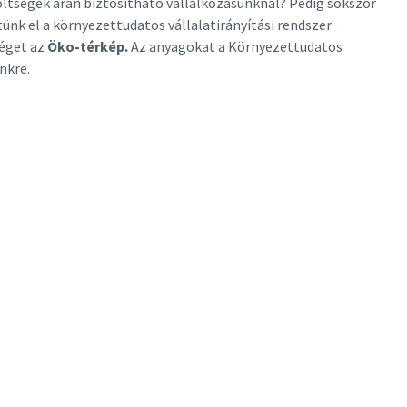
ltségek árán biztosítható vállalkozásunknál? Pedig sokszor
ünk el a környezettudatos vállalatirányítási rendszer
séget az
Öko-térkép.
Az anyagokat a Környezettudatos
nkre.