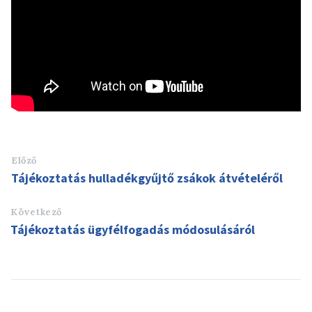
Előző
Tájékoztatás hulladékgyűjtő zsákok átvételéről
Következő
Tájékoztatás ügyfélfogadás módosulásáról