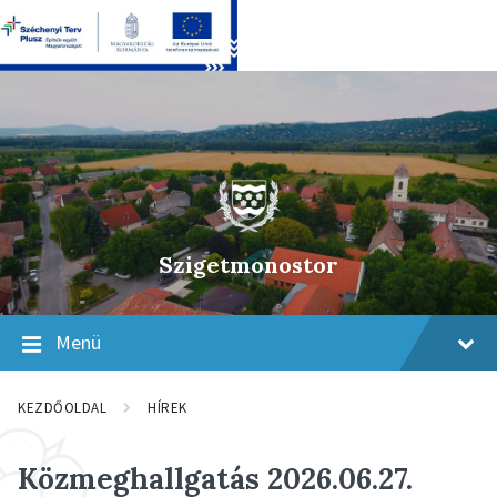
Skip
Skip
Skip
to
to
to
content
main
footer
navigation
Szigetmonostor
Menü
KEZDŐOLDAL
HÍREK
Közmeghallgatás 2026.06.27.