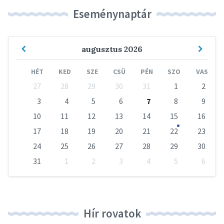
Eseménynaptár
Previous
Next
augusztus
2026
Month
Mont
HÉT
KED
SZE
CSÜ
PÉN
SZO
VAS
Skip
27
28
29
30
31
1
2
calendar
days
3
4
5
6
7
8
9
10
11
12
13
14
15
16
17
18
19
20
21
22
23
24
25
26
27
28
29
30
31
1
2
3
4
5
6
Vissza
a
naptári
napokhoz
Hír rovatok