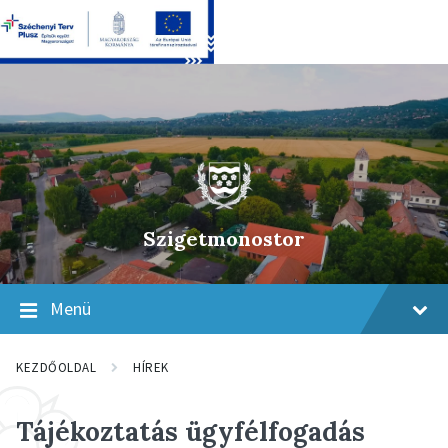
Skip
Skip
Skip
to
to
to
content
main
footer
navigation
Szigetmonostor
Menü
KEZDŐOLDAL
HÍREK
Tájékoztatás ügyfélfogadás