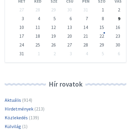
HÉT
KED
SZE
CSÜ
PÉN
SZO
VAS
Skip
27
28
29
30
31
1
2
calendar
days
3
4
5
6
7
8
9
10
11
12
13
14
15
16
17
18
19
20
21
22
23
24
25
26
27
28
29
30
31
1
2
3
4
5
6
Vissza
a
naptári
napokhoz
Hír rovatok
Aktuális
(914)
Hirdetmények
(213)
Közlekedés
(139)
Külvilág
(1)