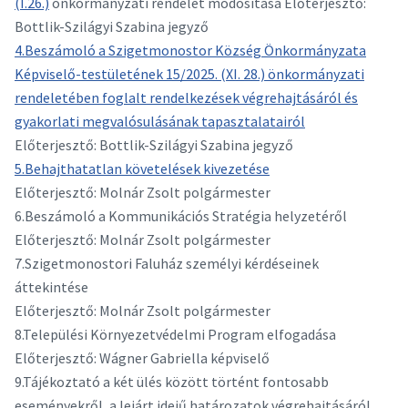
(I.26.)
önkormányzati rendelet módosítása Előterjesztő:
Bottlik-Szilágyi Szabina jegyző
4.Beszámoló a Szigetmonostor Község Önkormányzata
Képviselő-testületének 15/2025. (XI. 28.) önkormányzati
rendeletében foglalt rendelkezések végrehajtásáról és
gyakorlati megvalósulásának tapasztalatairól
Előterjesztő: Bottlik-Szilágyi Szabina jegyző
5.Behajthatatlan követelések kivezetése
Előterjesztő: Molnár Zsolt polgármester
6.Beszámoló a Kommunikációs Stratégia helyzetéről
Előterjesztő: Molnár Zsolt polgármester
7.Szigetmonostori Faluház személyi kérdéseinek
áttekintése
Előterjesztő: Molnár Zsolt polgármester
8.Települési Környezetvédelmi Program elfogadása
Előterjesztő: Wágner Gabriella képviselő
9.Tájékoztató a két ülés között történt fontosabb
eseményekről, a lejárt idejű határozatok végrehajtásáról