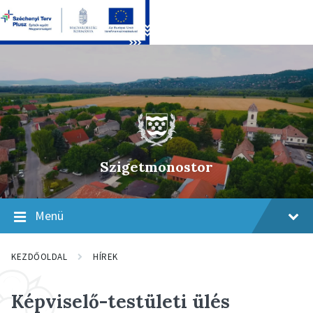
Skip
Skip
Skip
to
to
to
content
main
footer
navigation
Szigetmonostor
Menü
KEZDŐOLDAL
HÍREK
Képviselő-testületi ülés