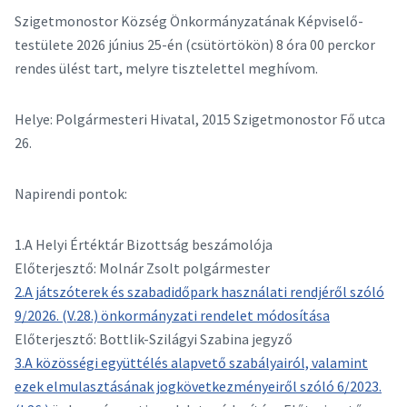
Szigetmonostor Község Önkormányzatának Képviselő-
testülete 2026 június 25-én (csütörtökön) 8 óra 00 perckor
rendes ülést tart, melyre tisztelettel meghívom.
Helye: Polgármesteri Hivatal, 2015 Szigetmonostor Fő utca
26.
Napirendi pontok:
1.A Helyi Értéktár Bizottság beszámolója
Előterjesztő: Molnár Zsolt polgármester
2.A játszóterek és szabadidőpark használati rendjéről szóló
9/2026. (V.28.) önkormányzati rendelet módosítása
Előterjesztő: Bottlik-Szilágyi Szabina jegyző
3.A közösségi együttélés alapvető szabályairól, valamint
ezek elmulasztásának jogkövetkezményeiről szóló 6/2023.