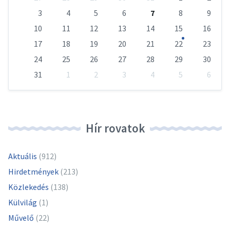
calendar
days
3
4
5
6
7
8
9
10
11
12
13
14
15
16
17
18
19
20
21
22
23
24
25
26
27
28
29
30
31
1
2
3
4
5
6
Vissza
a
naptári
napokhoz
Hír rovatok
Aktuális
(912)
Hirdetmények
(213)
Közlekedés
(138)
Külvilág
(1)
Művelő
(22)