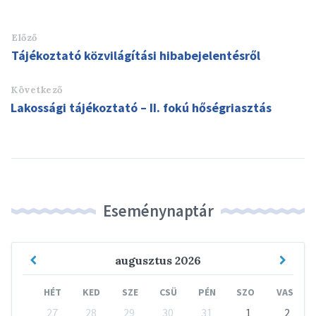
Előző
Tájékoztató közvilágítási hibabejelentésről
Következő
Lakossági tájékoztató – II. fokú hőségriasztás
Eseménynaptár
Previous
Next
augusztus
2026
Month
Mont
HÉT
KED
SZE
CSÜ
PÉN
SZO
VAS
Skip
27
28
29
30
31
1
2